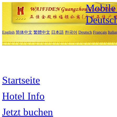
Mobile 
Deutsc
English
简体中文
繁體中文
日本語
한국어
Deutsch
Français
Itali
Startseite
Hotel Info
Jetzt buchen