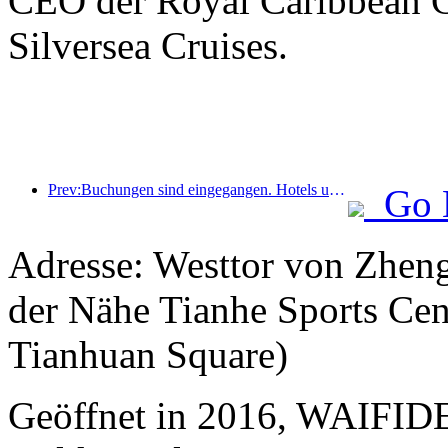
CEO der Royal Caribbean Gr
Silversea Cruises.
Prev:Buchungen sind eingegangen. Hotels und B&B-Händler sind bei Buchungen gleichermaßen beliebt. Die durchschnittlichen Buchungsraten zum Nationalfeiertag liegen bei 24,97 % bzw. 24,49 %.
Go 
Adresse: Westtor von Zheng
der Nähe Tianhe Sports Cen
Tianhuan Square)
Geöffnet in 2016, WAIFI