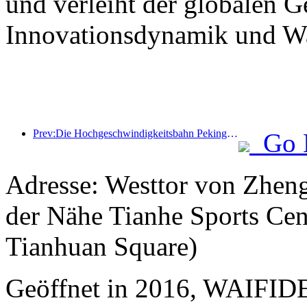
und verleiht der globalen 
Innovationsdynamik und Wa
Prev:Die Hochgeschwindigkeitsbahn Peking-Shanghai und das China Railway Economics Institute haben eine strategische Kooperation vereinbart, um gemeinsam die qualitativ hochwertige Entwicklung der Hochgeschwindigkeitsbahn voranzutreiben.
Go 
Adresse: Westtor von Zheng
der Nähe Tianhe Sports Cen
Tianhuan Square)
Geöffnet in 2016, WAIFI