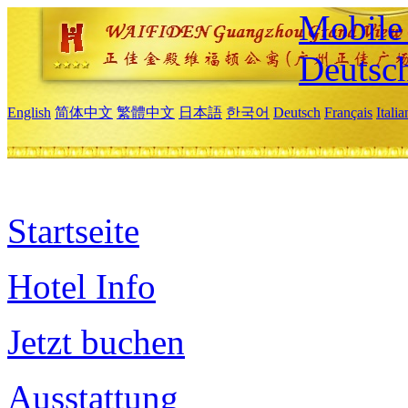
Mobile 
Deutsc
English
简体中文
繁體中文
日本語
한국어
Deutsch
Français
Itali
Startseite
Hotel Info
Jetzt buchen
Ausstattung