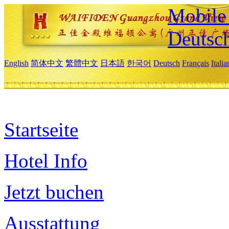
Mobile 
Deutsc
English
简体中文
繁體中文
日本語
한국어
Deutsch
Français
Itali
Startseite
Hotel Info
Jetzt buchen
Ausstattung