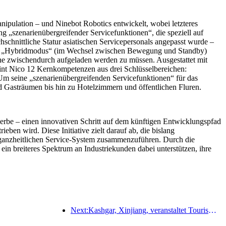
pulation – und Ninebot Robotics entwickelt, wobei letzteres
ng „szenarienübergreifender Servicefunktionen“, die speziell auf
chnittliche Statur asiatischen Servicepersonals angepasst wurde –
. Im „Hybridmodus“ (im Wechsel zwischen Bewegung und Standby)
hne zwischendurch aufgeladen werden zu müssen. Ausgestattet mit
reint Nico 12 Kernkompetenzen aus drei Schlüsselbereichen:
 Um seine „szenarienübergreifenden Servicefunktionen“ für das
 Gasträumen bis hin zu Hotelzimmern und öffentlichen Fluren.
erbe – einen innovativen Schritt auf dem künftigen Entwicklungspfad
n wird. Diese Initiative zielt darauf ab, die bislang
n, ganzheitlichen Service-System zusammenzuführen. Durch die
in breiteres Spektrum an Industriekunden dabei unterstützen, ihre
Next:Kashgar, Xinjiang, veranstaltet Tourismus-Werbeevent zur Förderung des interethnischen Austauschs.