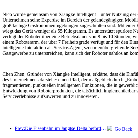
Nico wurde gemeinsam von Xiangke Intelligent – unter Nutzung der e
Unternehmen seine Expertise im Bereich der geländegängigen Mobilität 
großflächige Gastronomieumgebungen zugeschnitten sind. Mit einer Kö
wiegt das Gerät weniger als 55 Kilogramm. Es unterstützt spurlos
verfügt der Roboter über eine Betriebsdauer von 8 bis 10 Stunden, 
einem Roboterarm, der über 7 Freiheitsgrade verfügt und für den Eins
intelligente Interaktion als Service-Agent, szenarienübergreifende 
Gastgewerbe zu unterstreichen, kann sich der Roboter nahtlos an k
Chen Zhen, Gründer von Xiangke Intelligent, erklärte, dass die Ein
des Unternehmens darstelle: einen Pfad, der maßgeblich durch „Embod
fragmentierten, punktuellen intelligenten Funktionen, die in gewerbl
Entwicklung von Roboterprodukten, die tatsächlich implementierbar s
Serviceerlebnisse aufzuwerten und zu innovieren.
Prev:Die Eisenbahn im Jangtse-Delta beförderte während der Maifeiertage über 21,38 Millionen Fahrgäste.
Go Back