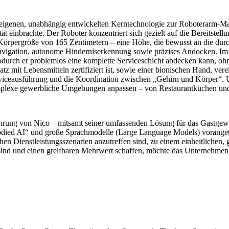
igenen, unabhängig entwickelten Kerntechnologie zur Roboterarm-Mani
einbrachte. Der Roboter konzentriert sich gezielt auf die Bereitstellu
rpergröße von 165 Zentimetern – eine Höhe, die bewusst an die durchs
e Navigation, autonome Hinderniserkennung sowie präzises Andocken
wodurch er problemlos eine komplette Serviceschicht abdecken kann, o
atz mit Lebensmitteln zertifiziert ist, sowie einer bionischen Hand, ve
Serviceausführung und die Koordination zwischen „Gehirn und Körper“.
omplexe gewerbliche Umgebungen anpassen – von Restaurantküchen und
führung von Nico – mitsamt seiner umfassenden Lösung für das Gastgew
ied AI“ und große Sprachmodelle (Large Language Models) vorangetriebe
ichen Dienstleistungsszenarien anzutreffen sind, zu einem einheitliche
ind und einen greifbaren Mehrwert schaffen, möchte das Unternehmen e