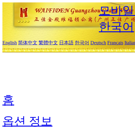
모바일
한국어
English
简体中文
繁體中文
日本語
한국어
Deutsch
Français
Itali
홈
옵션 정보