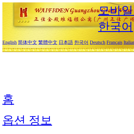
모바일
한국어
English
简体中文
繁體中文
日本語
한국어
Deutsch
Français
Itali
홈
옵션 정보