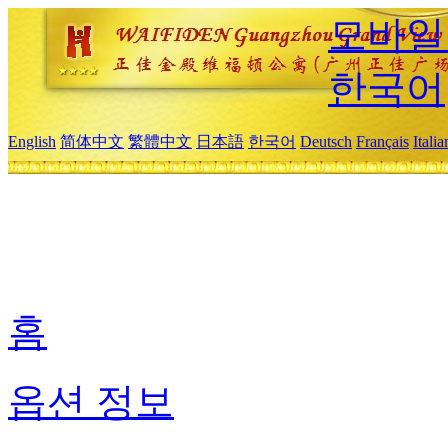
모바일
한국어
English
简体中文
繁體中文
日本語
한국어
Deutsch
Français
Itali
홈
옵션 정보