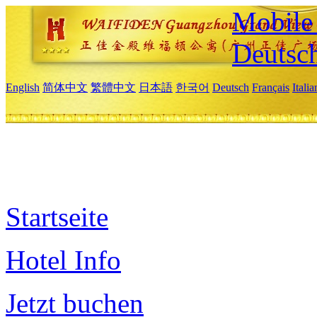
Mobile 
Deutsc
English
简体中文
繁體中文
日本語
한국어
Deutsch
Français
Itali
Startseite
Hotel Info
Jetzt buchen