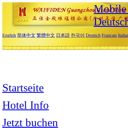
Mobile 
Deutsc
English
简体中文
繁體中文
日本語
한국어
Deutsch
Français
Itali
Startseite
Hotel Info
Jetzt buchen