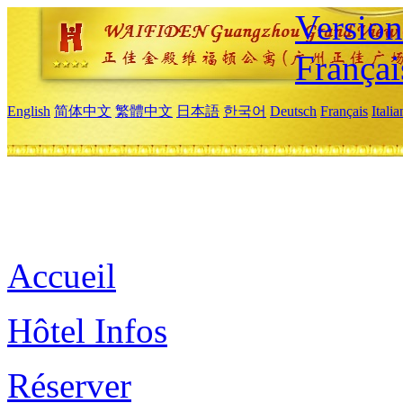
Versio
Françai
English
简体中文
繁體中文
日本語
한국어
Deutsch
Français
Itali
Accueil
Hôtel Infos
Réserver