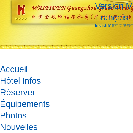
Version M
Français
English
简体中文
繁體
Accueil
Hôtel Infos
Réserver
Équipements
Photos
Nouvelles