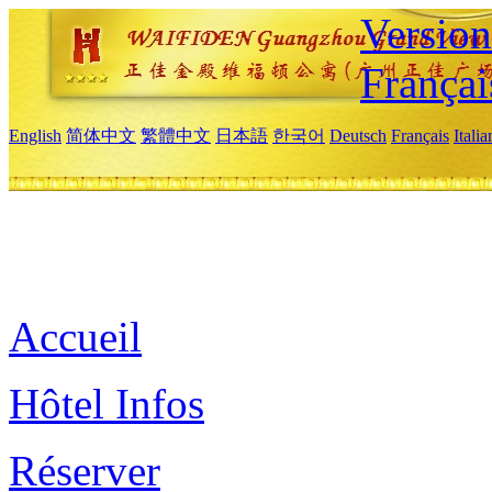
Versio
Françai
English
简体中文
繁體中文
日本語
한국어
Deutsch
Français
Itali
Accueil
Hôtel Infos
Réserver