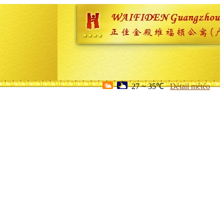
27 ~ 35℃
Détail météo