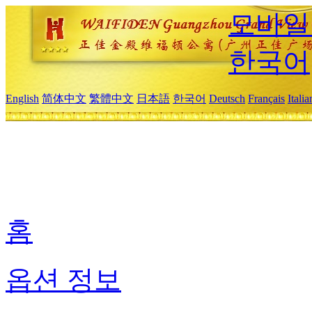
모바일
한국어
English
简体中文
繁體中文
日本語
한국어
Deutsch
Français
Itali
홈
옵션 정보