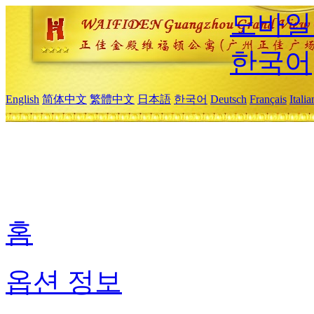
모바일
한국어
English
简体中文
繁體中文
日本語
한국어
Deutsch
Français
Itali
홈
옵션 정보