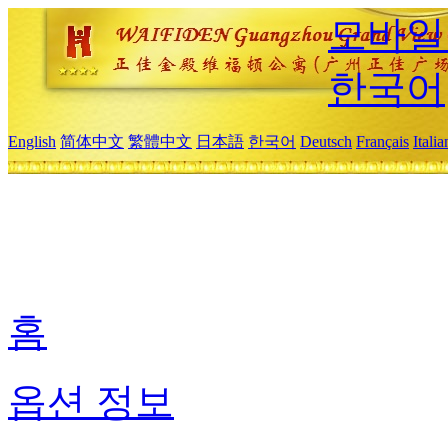
모바일
한국어
English
简体中文
繁體中文
日本語
한국어
Deutsch
Français
Itali
홈
옵션 정보