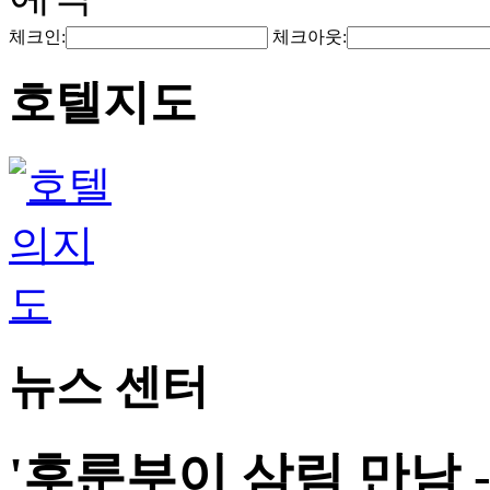
체크인:
체크아웃:
호텔지도
뉴스 센터
'후룬부이 삼림 만남 