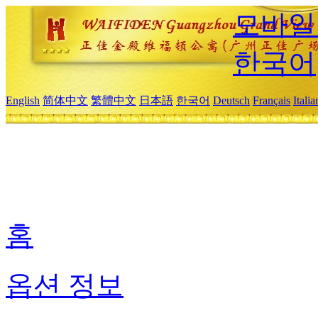
모바일
한국어
English
简体中文
繁體中文
日本語
한국어
Deutsch
Français
Itali
홈
옵션 정보