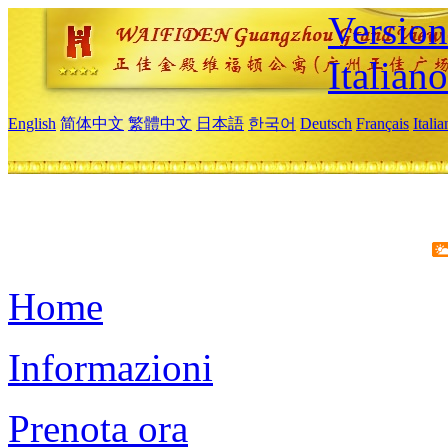
Version
Italiano
English
简体中文
繁體中文
日本語
한국어
Deutsch
Français
Itali
Home
Informazioni
Prenota ora