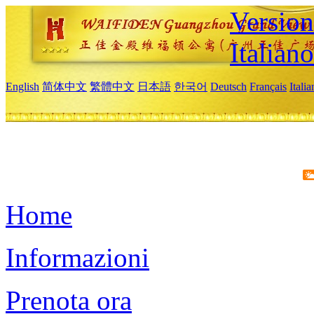
Version
Italiano
English
简体中文
繁體中文
日本語
한국어
Deutsch
Français
Itali
Home
Informazioni
Prenota ora