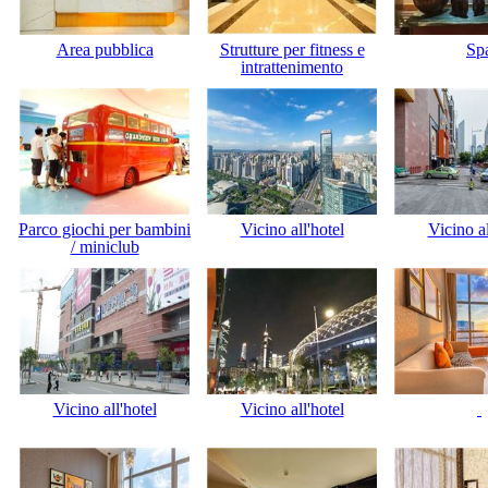
Area pubblica
Strutture per fitness e
Sp
intrattenimento
Parco giochi per bambini
Vicino all'hotel
Vicino al
/ miniclub
Vicino all'hotel
Vicino all'hotel