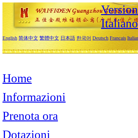
Version
Italiano
English
简体中文
繁體中文
日本語
한국어
Deutsch
Français
Itali
Home
Informazioni
Prenota ora
Dotazioni