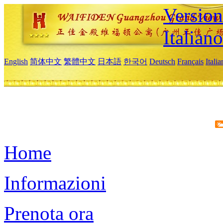
Version
Italiano
English
简体中文
繁體中文
日本語
한국어
Deutsch
Français
Itali
Home
Informazioni
Prenota ora