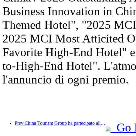
Business Innovation in Ch
Themed Hotel", "2025 MCI 
2025 MCI Most Atticited O
Favorite High-End Hotel" 
to-High-End Hotel". L'atmos
l'annuncio di ogni premio.
Prev:China Tourism Group ha partecipato alla China International Import Expo per otto anni consecutivi, firmando contratti per un valore di oltre 1 miliardo di dollari.
Go 