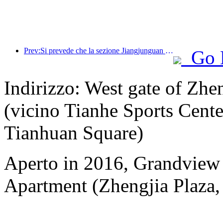
Prev:Si prevede che la sezione Jiangjunguan della Grande Muraglia nel distretto di Pinggu, a Pechino, aprirà al pubblico entro la fine del 2026.
Go 
Indirizzo: West gate of Zh
(vicino Tianhe Sports Cente
Tianhuan Square)
Aperto in 2016, Grandview
Apartment (Zhengjia Plaza, 