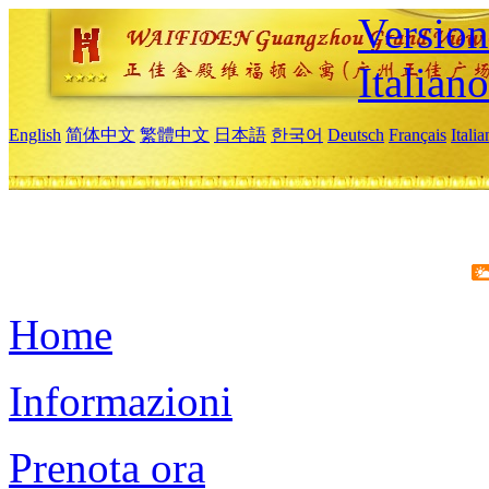
Version
Italiano
English
简体中文
繁體中文
日本語
한국어
Deutsch
Français
Itali
Home
Informazioni
Prenota ora