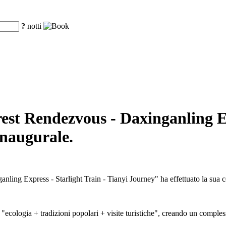
?
notti
rest Rendezvous - Daxinganling Ex
inaugurale.
anling Express - Starlight Train - Tianyi Journey" ha effettuato la sua c
 "ecologia + tradizioni popolari + visite turistiche", creando un compless