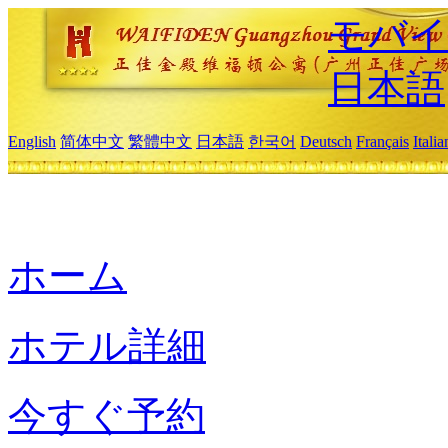
モバイ
日本語
English
简体中文
繁體中文
日本語
한국어
Deutsch
Français
Itali
ホーム
ホテル詳細
今すぐ予約