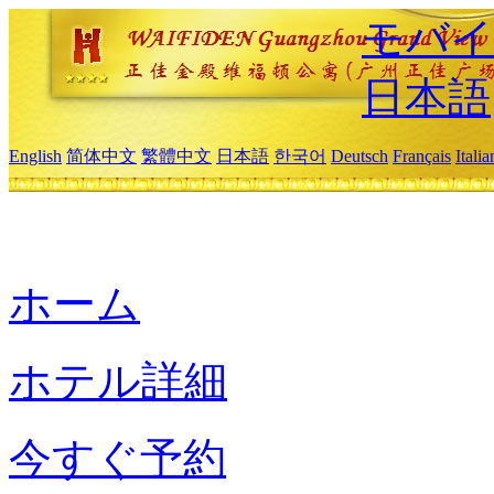
モバイ
日本語
English
简体中文
繁體中文
日本語
한국어
Deutsch
Français
Itali
ホーム
ホテル詳細
今すぐ予約