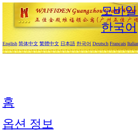
모바일
한국어
English
简体中文
繁體中文
日本語
한국어
Deutsch
Français
Itali
홈
옵션 정보