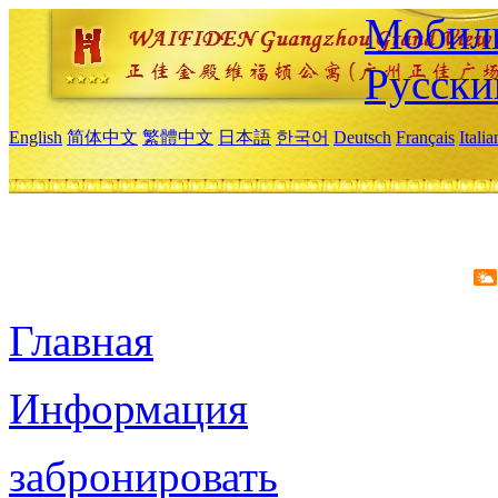
Мобиль
Русски
English
简体中文
繁體中文
日本語
한국어
Deutsch
Français
Itali
Главная
Информация
забронировать