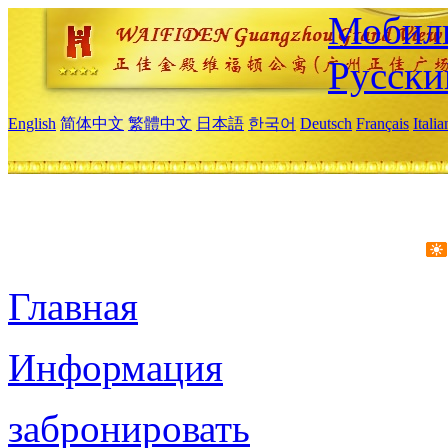
Мобиль
Русски
English
简体中文
繁體中文
日本語
한국어
Deutsch
Français
Itali
Главная
Информация
забронировать