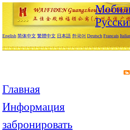
Мобиль
Русски
English
简体中文
繁體中文
日本語
한국어
Deutsch
Français
Itali
Главная
Информация
забронировать