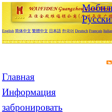
Мобиль
Русски
English
简体中文
繁體中文
日本語
한국어
Deutsch
Français
Itali
Главная
Информация
забронировать