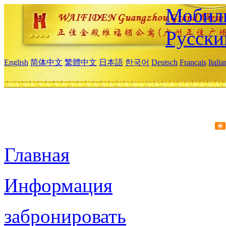
Мобиль
Русски
English
简体中文
繁體中文
日本語
한국어
Deutsch
Français
Itali
Главная
Информация
забронировать