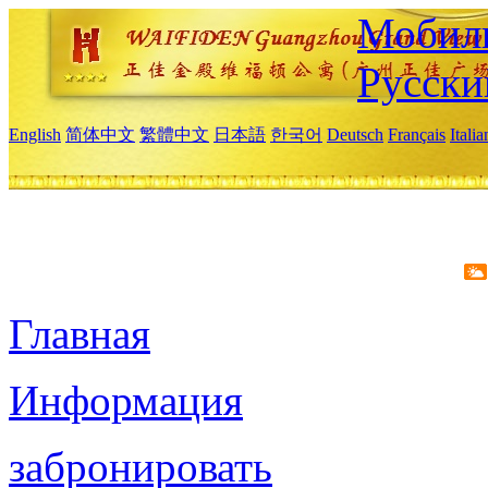
Мобиль
Русски
English
简体中文
繁體中文
日本語
한국어
Deutsch
Français
Itali
Главная
Информация
забронировать