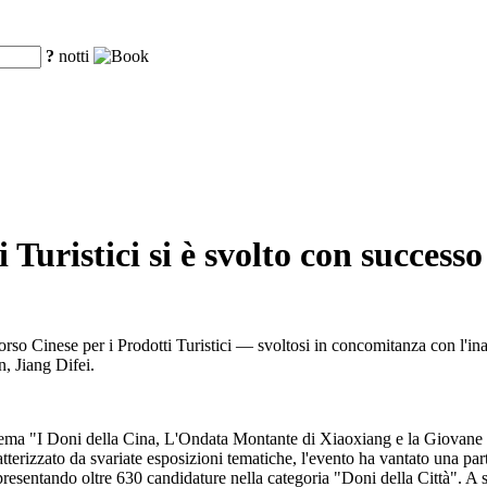
?
notti
 Turistici si è svolto con succes
orso Cinese per i Prodotti Turistici — svoltosi in concomitanza con l'in
, Jiang Difei.
 tema "I Doni della Cina, L'Ondata Montante di Xiaoxiang e la Giovane
atterizzato da svariate esposizioni tematiche, l'evento ha vantato una pa
, presentando oltre 630 candidature nella categoria "Doni della Città". 