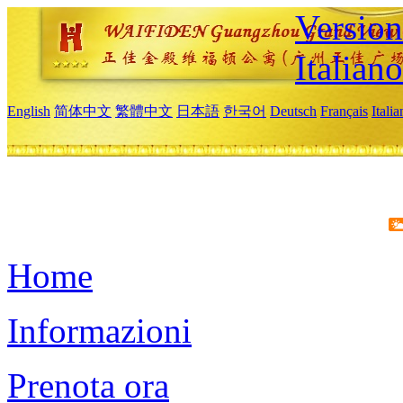
Version
Italiano
English
简体中文
繁體中文
日本語
한국어
Deutsch
Français
Itali
Home
Informazioni
Prenota ora